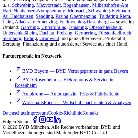
u. a.
Schwabing
,
Maxvorstadt
,
Bogenhausen
,
Milbertshofen-Am
Hart
,
Neuhausen-Nymphenburg
,
Moosach
,
Schwabing-Freimann
,
Au-Haidhausen
,
Sendling
,
Pasing-Obermenzing
,
Trudering-Riem
,
Laim
,
Allach-Untermenzing
,
Feldmoching-Hasenbergl
— sowie im
Umland:
Garching
,
Unterföhring
,
Ismaning
,
Oberschleißheim
,
Unterschleißheim
,
Dachau
,
Freising
,
Germering
,
Fürstenfeldbruck
,
Starnberg
,
Erding
,
Grünwald
und ganz Oberbayern. Probefahrt,
Beratung, Finanzierung und autorisierter Service aus einer Hand.
Partnerportale im Netzwerk
BYD Bayern
—
BYD Vertragspartner in ganz Bayern
BYD Rosenheim
—
Elektroautos & Service in
Rosenheim
Autokrone
—
Automagazin, Tests & Fahrberichte
WirtschaftsFocus
—
Wirtschaftsnachrichten & Analysen
Datenschutz
Impressum
Cookie-Richtlinie
Kontakt
Folgen Sie uns
© 2026 BYD München. Alle Rechte vorbehalten. BYD und
Modellbezeichnungen sind Marken der BYD Co. Ltd.