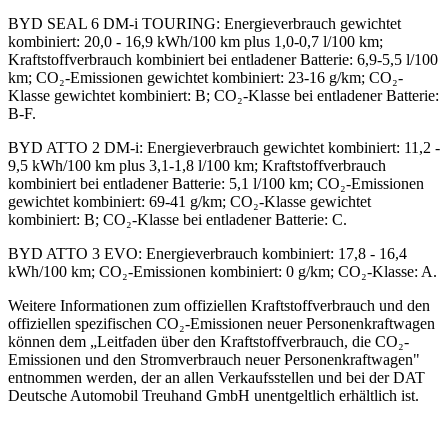
BYD SEAL 6 DM-i TOURING
:
Energieverbrauch gewichtet
kombiniert: 20,0 - 16,9 kWh/100 km plus 1,0-0,7 l/100 km;
Kraftstoffverbrauch kombiniert bei entladener Batterie: 6,9-5,5 l/100
km; CO₂-Emissionen gewichtet kombiniert: 23-16 g/km; CO₂-
Klasse gewichtet kombiniert: B; CO₂-Klasse bei entladener Batterie:
B-F.
BYD ATTO 2 DM-i
:
Energieverbrauch gewichtet kombiniert: 11,2 -
9,5 kWh/100 km plus 3,1-1,8 l/100 km; Kraftstoffverbrauch
kombiniert bei entladener Batterie: 5,1 l/100 km; CO₂-Emissionen
gewichtet kombiniert: 69-41 g/km; CO₂-Klasse gewichtet
kombiniert: B; CO₂-Klasse bei entladener Batterie: C.
BYD ATTO 3 EVO
:
Energieverbrauch kombiniert: 17,8 - 16,4
kWh/100 km; CO₂-Emissionen kombiniert: 0 g/km; CO₂-Klasse: A.
Weitere Informationen zum offiziellen Kraftstoffverbrauch und den
offiziellen spezifischen CO₂-Emissionen neuer Personenkraftwagen
können dem „Leitfaden über den Kraftstoffverbrauch, die CO₂-
Emissionen und den Stromverbrauch neuer Personenkraftwagen"
entnommen werden, der an allen Verkaufsstellen und bei der DAT
Deutsche Automobil Treuhand GmbH unentgeltlich erhältlich ist.