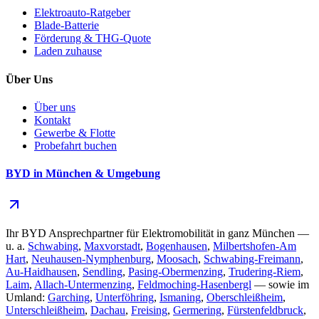
Elektroauto-Ratgeber
Blade-Batterie
Förderung & THG-Quote
Laden zuhause
Über Uns
Über uns
Kontakt
Gewerbe & Flotte
Probefahrt buchen
BYD in München & Umgebung
Ihr BYD Ansprechpartner für Elektromobilität in ganz München —
u. a.
Schwabing
,
Maxvorstadt
,
Bogenhausen
,
Milbertshofen-Am
Hart
,
Neuhausen-Nymphenburg
,
Moosach
,
Schwabing-Freimann
,
Au-Haidhausen
,
Sendling
,
Pasing-Obermenzing
,
Trudering-Riem
,
Laim
,
Allach-Untermenzing
,
Feldmoching-Hasenbergl
— sowie im
Umland:
Garching
,
Unterföhring
,
Ismaning
,
Oberschleißheim
,
Unterschleißheim
,
Dachau
,
Freising
,
Germering
,
Fürstenfeldbruck
,