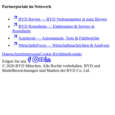
Partnerportale im Netzwerk
BYD Bayern
—
BYD Vertragspartner in ganz Bayern
BYD Rosenheim
—
Elektroautos & Service in
Rosenheim
Autokrone
—
Automagazin, Tests & Fahrberichte
WirtschaftsFocus
—
Wirtschaftsnachrichten & Analysen
Datenschutz
Impressum
Cookie-Richtlinie
Kontakt
Folgen Sie uns
© 2026 BYD München. Alle Rechte vorbehalten. BYD und
Modellbezeichnungen sind Marken der BYD Co. Ltd.