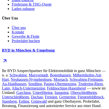
Förderung & THG-Quote
Laden zuhause
Über Uns
Über uns
Kontakt
Gewerbe & Flotte
Probefahrt buchen
BYD in München & Umgebung
Ihr BYD Ansprechpartner für Elektromobilität in ganz München —
u. a.
Schwabing
,
Maxvorstadt
,
Bogenhausen
,
Milbertshofen-Am
Hart
,
Neuhausen-Nymphenburg
,
Moosach
,
Schwabing-Freimann
,
Au-Haidhausen
,
Sendling
,
Pasing-Obermenzing
,
Trudering-Riem
,
Laim
,
Allach-Untermenzing
,
Feldmoching-Hasenbergl
— sowie im
Umland:
Garching
,
Unterföhring
,
Ismaning
,
Oberschleißheim
,
Unterschleißheim
,
Dachau
,
Freising
,
Germering
,
Fürstenfeldbruck
,
Starnberg
,
Erding
,
Grünwald
und ganz Oberbayern. Probefahrt,
Beratung, Finanzierung und autorisierter Service aus einer Hand.