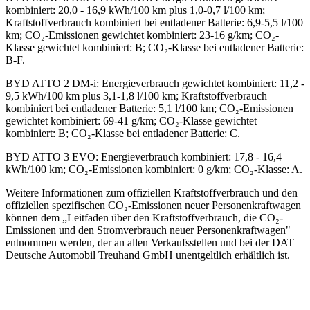
kombiniert: 20,0 - 16,9 kWh/100 km plus 1,0-0,7 l/100 km;
Kraftstoffverbrauch kombiniert bei entladener Batterie: 6,9-5,5 l/100
km; CO₂-Emissionen gewichtet kombiniert: 23-16 g/km; CO₂-
Klasse gewichtet kombiniert: B; CO₂-Klasse bei entladener Batterie:
B-F.
BYD ATTO 2 DM-i
:
Energieverbrauch gewichtet kombiniert: 11,2 -
9,5 kWh/100 km plus 3,1-1,8 l/100 km; Kraftstoffverbrauch
kombiniert bei entladener Batterie: 5,1 l/100 km; CO₂-Emissionen
gewichtet kombiniert: 69-41 g/km; CO₂-Klasse gewichtet
kombiniert: B; CO₂-Klasse bei entladener Batterie: C.
BYD ATTO 3 EVO
:
Energieverbrauch kombiniert: 17,8 - 16,4
kWh/100 km; CO₂-Emissionen kombiniert: 0 g/km; CO₂-Klasse: A.
Weitere Informationen zum offiziellen Kraftstoffverbrauch und den
offiziellen spezifischen CO₂-Emissionen neuer Personenkraftwagen
können dem „Leitfaden über den Kraftstoffverbrauch, die CO₂-
Emissionen und den Stromverbrauch neuer Personenkraftwagen"
entnommen werden, der an allen Verkaufsstellen und bei der DAT
Deutsche Automobil Treuhand GmbH unentgeltlich erhältlich ist.