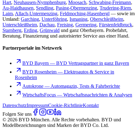
Hart
,
Neuhausen-Nymphenburg
,
Moosach
,
Schwabing-Freimann
,
Au-Haidhausen
,
Sendling
,
Pasing-Obermenzing
,
Trudering-Riem
,
Laim
,
Allach-Untermenzing
,
Feldmoching-Hasenbergl
— sowie im
Umland:
Garching
,
Unterföhring
,
Ismaning
,
Oberschleißheim
,
Unterschleißheim
,
Dachau
,
Freising
,
Germering
,
Fürstenfeldbruck
,
Starnberg
,
Erding
,
Grünwald
und ganz Oberbayern. Probefahrt,
Beratung, Finanzierung und autorisierter Service aus einer Hand.
Partnerportale im Netzwerk
BYD Bayern
—
BYD Vertragspartner in ganz Bayern
BYD Rosenheim
—
Elektroautos & Service in
Rosenheim
Autokrone
—
Automagazin, Tests & Fahrberichte
WirtschaftsFocus
—
Wirtschaftsnachrichten & Analysen
Datenschutz
Impressum
Cookie-Richtlinie
Kontakt
Folgen Sie uns
© 2026 BYD München. Alle Rechte vorbehalten. BYD und
Modellbezeichnungen sind Marken der BYD Co. Ltd.