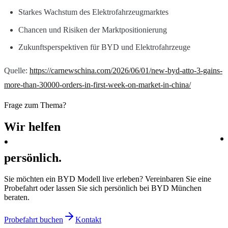
Starkes Wachstum des Elektrofahrzeugmarktes
Chancen und Risiken der Marktpositionierung
Zukunftsperspektiven für BYD und Elektrofahrzeuge
Quelle:
https://carnewschina.com/2026/06/01/new-byd-atto-3-gains-
more-than-30000-orders-in-first-week-on-market-in-china/
Frage zum Thema?
Wir
helfen
persönlich.
Sie möchten ein BYD Modell live erleben? Vereinbaren Sie eine
Probefahrt oder lassen Sie sich persönlich bei BYD München
beraten.
Probefahrt buchen
Kontakt