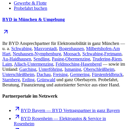
Gewerbe & Flotte
Probefahrt buchen
BYD in München & Umgebung
Ihr BYD Ansprechpartner für Elektromobilität in ganz München —
u. a.
Schwabing
,
Maxvorstadt
,
Bogenhausen
,
Milbertshofen-Am
Hart
,
Neuhausen-Nymphenburg
,
Moosach
,
Schwabing-Freimann
,
Au-Haidhausen
,
Sendling
,
Pasing-Obermenzing
,
Trudering-Riem
,
Laim
,
Allach-Untermenzing
,
Feldmoching-Hasenbergl
— sowie im
Umland:
Garching
,
Unterföhring
,
Ismaning
,
Oberschleißheim
,
Unterschleißheim
,
Dachau
,
Freising
,
Germering
,
Fürstenfeldbruck
,
Starnberg
,
Erding
,
Grünwald
und ganz Oberbayern. Probefahrt,
Beratung, Finanzierung und autorisierter Service aus einer Hand.
Partnerportale im Netzwerk
BYD Bayern
—
BYD Vertragspartner in ganz Bayern
BYD Rosenheim
—
Elektroautos & Service in
Rosenheim