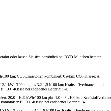
efahrt oder lassen Sie sich persönlich bei BYD München beraten.
Wh/100 km; CO₂-Emissionen kombiniert: 0 g/km; CO₂-Klasse: A.
 12,1 kWh/100 km plus 3,2-1,5 l/100 km; Kraftstoffverbrauch kombinier
B; CO₂-Klasse bei entladener Batterie: F-D.
ert: 20,0 - 16,9 kWh/100 km plus 1,0-0,7 l/100 km; Kraftstoffverbrauc
kombiniert: B; CO₂-Klasse bei entladener Batterie: B-F.
9,5 kWh/100 km plus 3,1-1,8 l/100 km; Kraftstoffverbrauch kombiniert