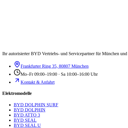
Ihr autorisierter BYD Vertriebs- und Servicepartner für München un
Frankfurter Ring 35, 80807 München
Mo–Fr 09:00–19:00 · Sa 10:00–16:00 Uhr
Kontakt & Anfahrt
Elektromodelle
BYD DOLPHIN SURF
BYD DOLPHIN
BYD ATTO 3
BYD SEAL
BYD SEAL U