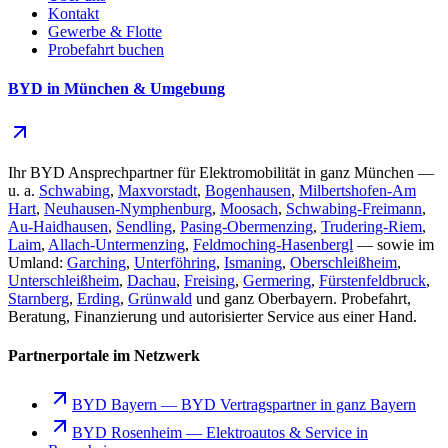
Kontakt
Gewerbe & Flotte
Probefahrt buchen
BYD in München & Umgebung
Ihr BYD Ansprechpartner für Elektromobilität in ganz München —
u. a.
Schwabing
,
Maxvorstadt
,
Bogenhausen
,
Milbertshofen-Am
Hart
,
Neuhausen-Nymphenburg
,
Moosach
,
Schwabing-Freimann
,
Au-Haidhausen
,
Sendling
,
Pasing-Obermenzing
,
Trudering-Riem
,
Laim
,
Allach-Untermenzing
,
Feldmoching-Hasenbergl
— sowie im
Umland:
Garching
,
Unterföhring
,
Ismaning
,
Oberschleißheim
,
Unterschleißheim
,
Dachau
,
Freising
,
Germering
,
Fürstenfeldbruck
,
Starnberg
,
Erding
,
Grünwald
und ganz Oberbayern. Probefahrt,
Beratung, Finanzierung und autorisierter Service aus einer Hand.
Partnerportale im Netzwerk
BYD Bayern
—
BYD Vertragspartner in ganz Bayern
BYD Rosenheim
—
Elektroautos & Service in