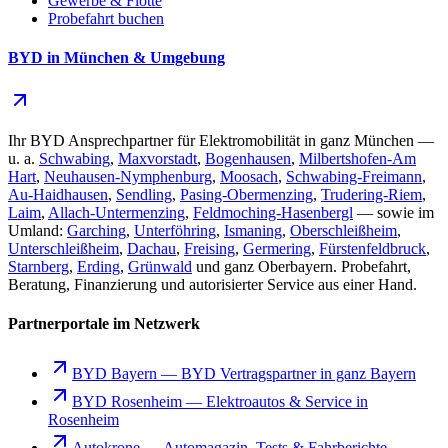
Gewerbe & Flotte
Probefahrt buchen
BYD in München & Umgebung
Ihr BYD Ansprechpartner für Elektromobilität in ganz München —
u. a.
Schwabing
,
Maxvorstadt
,
Bogenhausen
,
Milbertshofen-Am
Hart
,
Neuhausen-Nymphenburg
,
Moosach
,
Schwabing-Freimann
,
Au-Haidhausen
,
Sendling
,
Pasing-Obermenzing
,
Trudering-Riem
,
Laim
,
Allach-Untermenzing
,
Feldmoching-Hasenbergl
— sowie im
Umland:
Garching
,
Unterföhring
,
Ismaning
,
Oberschleißheim
,
Unterschleißheim
,
Dachau
,
Freising
,
Germering
,
Fürstenfeldbruck
,
Starnberg
,
Erding
,
Grünwald
und ganz Oberbayern. Probefahrt,
Beratung, Finanzierung und autorisierter Service aus einer Hand.
Partnerportale im Netzwerk
BYD Bayern
—
BYD Vertragspartner in ganz Bayern
BYD Rosenheim
—
Elektroautos & Service in
Rosenheim
Autokrone
—
Automagazin, Tests & Fahrberichte