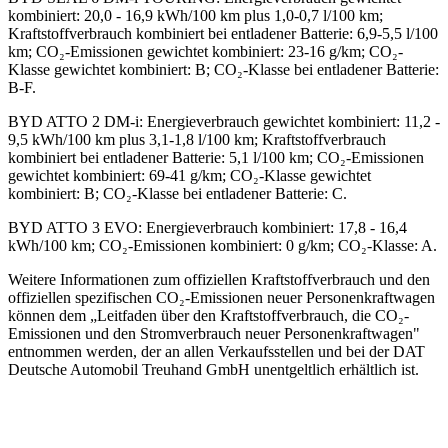
kombiniert: 20,0 - 16,9 kWh/100 km plus 1,0-0,7 l/100 km;
Kraftstoffverbrauch kombiniert bei entladener Batterie: 6,9-5,5 l/100
km; CO₂-Emissionen gewichtet kombiniert: 23-16 g/km; CO₂-
Klasse gewichtet kombiniert: B; CO₂-Klasse bei entladener Batterie:
B-F.
BYD ATTO 2 DM-i
:
Energieverbrauch gewichtet kombiniert: 11,2 -
9,5 kWh/100 km plus 3,1-1,8 l/100 km; Kraftstoffverbrauch
kombiniert bei entladener Batterie: 5,1 l/100 km; CO₂-Emissionen
gewichtet kombiniert: 69-41 g/km; CO₂-Klasse gewichtet
kombiniert: B; CO₂-Klasse bei entladener Batterie: C.
BYD ATTO 3 EVO
:
Energieverbrauch kombiniert: 17,8 - 16,4
kWh/100 km; CO₂-Emissionen kombiniert: 0 g/km; CO₂-Klasse: A.
Weitere Informationen zum offiziellen Kraftstoffverbrauch und den
offiziellen spezifischen CO₂-Emissionen neuer Personenkraftwagen
können dem „Leitfaden über den Kraftstoffverbrauch, die CO₂-
Emissionen und den Stromverbrauch neuer Personenkraftwagen"
entnommen werden, der an allen Verkaufsstellen und bei der DAT
Deutsche Automobil Treuhand GmbH unentgeltlich erhältlich ist.