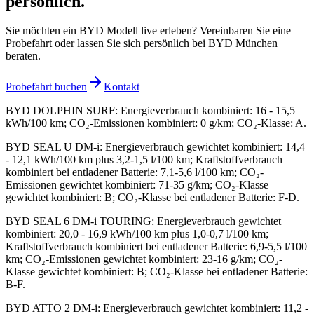
persönlich.
Sie möchten ein BYD Modell live erleben? Vereinbaren Sie eine
Probefahrt oder lassen Sie sich persönlich bei BYD München
beraten.
Probefahrt buchen
Kontakt
BYD DOLPHIN SURF
:
Energieverbrauch kombiniert: 16 - 15,5
kWh/100 km; CO₂-Emissionen kombiniert: 0 g/km; CO₂-Klasse: A.
BYD SEAL U DM-i
:
Energieverbrauch gewichtet kombiniert: 14,4
- 12,1 kWh/100 km plus 3,2-1,5 l/100 km; Kraftstoffverbrauch
kombiniert bei entladener Batterie: 7,1-5,6 l/100 km; CO₂-
Emissionen gewichtet kombiniert: 71-35 g/km; CO₂-Klasse
gewichtet kombiniert: B; CO₂-Klasse bei entladener Batterie: F-D.
BYD SEAL 6 DM-i TOURING
:
Energieverbrauch gewichtet
kombiniert: 20,0 - 16,9 kWh/100 km plus 1,0-0,7 l/100 km;
Kraftstoffverbrauch kombiniert bei entladener Batterie: 6,9-5,5 l/100
km; CO₂-Emissionen gewichtet kombiniert: 23-16 g/km; CO₂-
Klasse gewichtet kombiniert: B; CO₂-Klasse bei entladener Batterie:
B-F.
BYD ATTO 2 DM-i
:
Energieverbrauch gewichtet kombiniert: 11,2 -