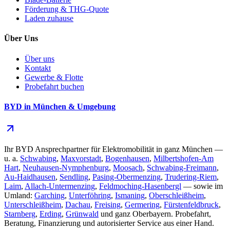
Förderung & THG-Quote
Laden zuhause
Über Uns
Über uns
Kontakt
Gewerbe & Flotte
Probefahrt buchen
BYD in München & Umgebung
Ihr BYD Ansprechpartner für Elektromobilität in ganz München —
u. a.
Schwabing
,
Maxvorstadt
,
Bogenhausen
,
Milbertshofen-Am
Hart
,
Neuhausen-Nymphenburg
,
Moosach
,
Schwabing-Freimann
,
Au-Haidhausen
,
Sendling
,
Pasing-Obermenzing
,
Trudering-Riem
,
Laim
,
Allach-Untermenzing
,
Feldmoching-Hasenbergl
— sowie im
Umland:
Garching
,
Unterföhring
,
Ismaning
,
Oberschleißheim
,
Unterschleißheim
,
Dachau
,
Freising
,
Germering
,
Fürstenfeldbruck
,
Starnberg
,
Erding
,
Grünwald
und ganz Oberbayern. Probefahrt,
Beratung, Finanzierung und autorisierter Service aus einer Hand.