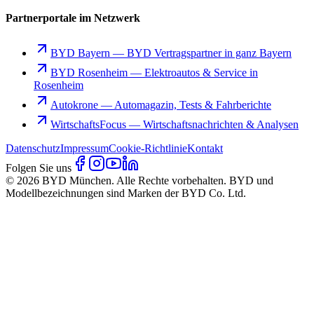
Partnerportale im Netzwerk
BYD Bayern
—
BYD Vertragspartner in ganz Bayern
BYD Rosenheim
—
Elektroautos & Service in
Rosenheim
Autokrone
—
Automagazin, Tests & Fahrberichte
WirtschaftsFocus
—
Wirtschaftsnachrichten & Analysen
Datenschutz
Impressum
Cookie-Richtlinie
Kontakt
Folgen Sie uns
© 2026 BYD München. Alle Rechte vorbehalten. BYD und
Modellbezeichnungen sind Marken der BYD Co. Ltd.