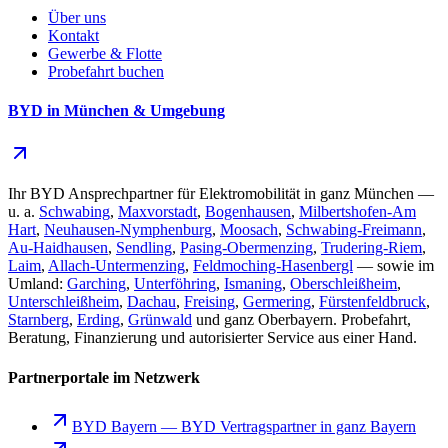
Über uns
Kontakt
Gewerbe & Flotte
Probefahrt buchen
BYD in München & Umgebung
Ihr BYD Ansprechpartner für Elektromobilität in ganz München —
u. a.
Schwabing
,
Maxvorstadt
,
Bogenhausen
,
Milbertshofen-Am
Hart
,
Neuhausen-Nymphenburg
,
Moosach
,
Schwabing-Freimann
,
Au-Haidhausen
,
Sendling
,
Pasing-Obermenzing
,
Trudering-Riem
,
Laim
,
Allach-Untermenzing
,
Feldmoching-Hasenbergl
— sowie im
Umland:
Garching
,
Unterföhring
,
Ismaning
,
Oberschleißheim
,
Unterschleißheim
,
Dachau
,
Freising
,
Germering
,
Fürstenfeldbruck
,
Starnberg
,
Erding
,
Grünwald
und ganz Oberbayern. Probefahrt,
Beratung, Finanzierung und autorisierter Service aus einer Hand.
Partnerportale im Netzwerk
BYD Bayern
—
BYD Vertragspartner in ganz Bayern