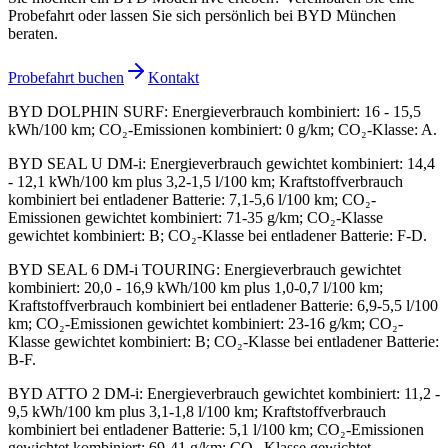
Probefahrt oder lassen Sie sich persönlich bei BYD München
beraten.
Probefahrt buchen
Kontakt
BYD DOLPHIN SURF
:
Energieverbrauch kombiniert: 16 - 15,5
kWh/100 km; CO₂-Emissionen kombiniert: 0 g/km; CO₂-Klasse: A.
BYD SEAL U DM-i
:
Energieverbrauch gewichtet kombiniert: 14,4
- 12,1 kWh/100 km plus 3,2-1,5 l/100 km; Kraftstoffverbrauch
kombiniert bei entladener Batterie: 7,1-5,6 l/100 km; CO₂-
Emissionen gewichtet kombiniert: 71-35 g/km; CO₂-Klasse
gewichtet kombiniert: B; CO₂-Klasse bei entladener Batterie: F-D.
BYD SEAL 6 DM-i TOURING
:
Energieverbrauch gewichtet
kombiniert: 20,0 - 16,9 kWh/100 km plus 1,0-0,7 l/100 km;
Kraftstoffverbrauch kombiniert bei entladener Batterie: 6,9-5,5 l/100
km; CO₂-Emissionen gewichtet kombiniert: 23-16 g/km; CO₂-
Klasse gewichtet kombiniert: B; CO₂-Klasse bei entladener Batterie:
B-F.
BYD ATTO 2 DM-i
:
Energieverbrauch gewichtet kombiniert: 11,2 -
9,5 kWh/100 km plus 3,1-1,8 l/100 km; Kraftstoffverbrauch
kombiniert bei entladener Batterie: 5,1 l/100 km; CO₂-Emissionen
gewichtet kombiniert: 69-41 g/km; CO₂-Klasse gewichtet