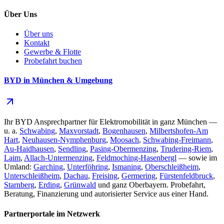
Über Uns
Über uns
Kontakt
Gewerbe & Flotte
Probefahrt buchen
BYD in München & Umgebung
Ihr BYD Ansprechpartner für Elektromobilität in ganz München —
u. a.
Schwabing
,
Maxvorstadt
,
Bogenhausen
,
Milbertshofen-Am
Hart
,
Neuhausen-Nymphenburg
,
Moosach
,
Schwabing-Freimann
,
Au-Haidhausen
,
Sendling
,
Pasing-Obermenzing
,
Trudering-Riem
,
Laim
,
Allach-Untermenzing
,
Feldmoching-Hasenbergl
— sowie im
Umland:
Garching
,
Unterföhring
,
Ismaning
,
Oberschleißheim
,
Unterschleißheim
,
Dachau
,
Freising
,
Germering
,
Fürstenfeldbruck
,
Starnberg
,
Erding
,
Grünwald
und ganz Oberbayern. Probefahrt,
Beratung, Finanzierung und autorisierter Service aus einer Hand.
Partnerportale im Netzwerk