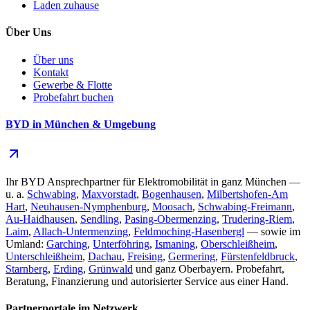
Laden zuhause
Über Uns
Über uns
Kontakt
Gewerbe & Flotte
Probefahrt buchen
BYD in München & Umgebung
Ihr BYD Ansprechpartner für Elektromobilität in ganz München —
u. a.
Schwabing
,
Maxvorstadt
,
Bogenhausen
,
Milbertshofen-Am
Hart
,
Neuhausen-Nymphenburg
,
Moosach
,
Schwabing-Freimann
,
Au-Haidhausen
,
Sendling
,
Pasing-Obermenzing
,
Trudering-Riem
,
Laim
,
Allach-Untermenzing
,
Feldmoching-Hasenbergl
— sowie im
Umland:
Garching
,
Unterföhring
,
Ismaning
,
Oberschleißheim
,
Unterschleißheim
,
Dachau
,
Freising
,
Germering
,
Fürstenfeldbruck
,
Starnberg
,
Erding
,
Grünwald
und ganz Oberbayern. Probefahrt,
Beratung, Finanzierung und autorisierter Service aus einer Hand.
Partnerportale im Netzwerk