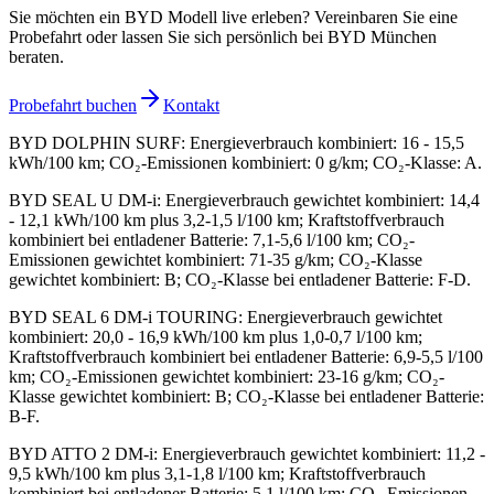
Sie möchten ein BYD Modell live erleben? Vereinbaren Sie eine
Probefahrt oder lassen Sie sich persönlich bei BYD München
beraten.
Probefahrt buchen
Kontakt
BYD DOLPHIN SURF
:
Energieverbrauch kombiniert: 16 - 15,5
kWh/100 km; CO₂-Emissionen kombiniert: 0 g/km; CO₂-Klasse: A.
BYD SEAL U DM-i
:
Energieverbrauch gewichtet kombiniert: 14,4
- 12,1 kWh/100 km plus 3,2-1,5 l/100 km; Kraftstoffverbrauch
kombiniert bei entladener Batterie: 7,1-5,6 l/100 km; CO₂-
Emissionen gewichtet kombiniert: 71-35 g/km; CO₂-Klasse
gewichtet kombiniert: B; CO₂-Klasse bei entladener Batterie: F-D.
BYD SEAL 6 DM-i TOURING
:
Energieverbrauch gewichtet
kombiniert: 20,0 - 16,9 kWh/100 km plus 1,0-0,7 l/100 km;
Kraftstoffverbrauch kombiniert bei entladener Batterie: 6,9-5,5 l/100
km; CO₂-Emissionen gewichtet kombiniert: 23-16 g/km; CO₂-
Klasse gewichtet kombiniert: B; CO₂-Klasse bei entladener Batterie:
B-F.
BYD ATTO 2 DM-i
:
Energieverbrauch gewichtet kombiniert: 11,2 -
9,5 kWh/100 km plus 3,1-1,8 l/100 km; Kraftstoffverbrauch
kombiniert bei entladener Batterie: 5,1 l/100 km; CO₂-Emissionen