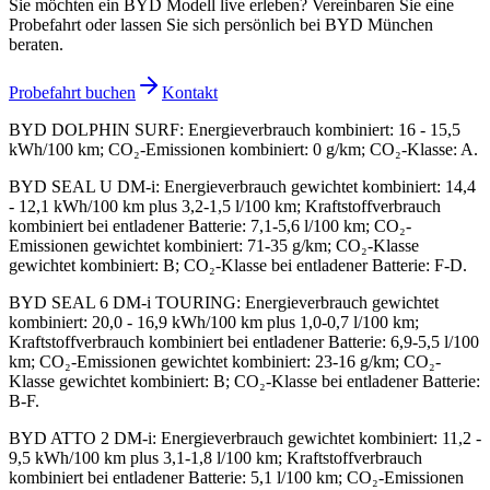
Sie möchten ein BYD Modell live erleben? Vereinbaren Sie eine
Probefahrt oder lassen Sie sich persönlich bei BYD München
beraten.
Probefahrt buchen
Kontakt
BYD DOLPHIN SURF
:
Energieverbrauch kombiniert: 16 - 15,5
kWh/100 km; CO₂-Emissionen kombiniert: 0 g/km; CO₂-Klasse: A.
BYD SEAL U DM-i
:
Energieverbrauch gewichtet kombiniert: 14,4
- 12,1 kWh/100 km plus 3,2-1,5 l/100 km; Kraftstoffverbrauch
kombiniert bei entladener Batterie: 7,1-5,6 l/100 km; CO₂-
Emissionen gewichtet kombiniert: 71-35 g/km; CO₂-Klasse
gewichtet kombiniert: B; CO₂-Klasse bei entladener Batterie: F-D.
BYD SEAL 6 DM-i TOURING
:
Energieverbrauch gewichtet
kombiniert: 20,0 - 16,9 kWh/100 km plus 1,0-0,7 l/100 km;
Kraftstoffverbrauch kombiniert bei entladener Batterie: 6,9-5,5 l/100
km; CO₂-Emissionen gewichtet kombiniert: 23-16 g/km; CO₂-
Klasse gewichtet kombiniert: B; CO₂-Klasse bei entladener Batterie:
B-F.
BYD ATTO 2 DM-i
:
Energieverbrauch gewichtet kombiniert: 11,2 -
9,5 kWh/100 km plus 3,1-1,8 l/100 km; Kraftstoffverbrauch
kombiniert bei entladener Batterie: 5,1 l/100 km; CO₂-Emissionen