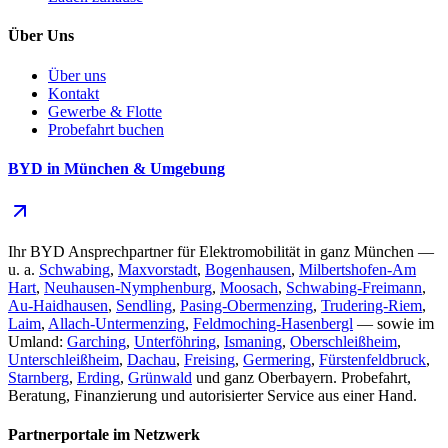
Über Uns
Über uns
Kontakt
Gewerbe & Flotte
Probefahrt buchen
BYD in München & Umgebung
Ihr BYD Ansprechpartner für Elektromobilität in ganz München —
u. a.
Schwabing
,
Maxvorstadt
,
Bogenhausen
,
Milbertshofen-Am
Hart
,
Neuhausen-Nymphenburg
,
Moosach
,
Schwabing-Freimann
,
Au-Haidhausen
,
Sendling
,
Pasing-Obermenzing
,
Trudering-Riem
,
Laim
,
Allach-Untermenzing
,
Feldmoching-Hasenbergl
— sowie im
Umland:
Garching
,
Unterföhring
,
Ismaning
,
Oberschleißheim
,
Unterschleißheim
,
Dachau
,
Freising
,
Germering
,
Fürstenfeldbruck
,
Starnberg
,
Erding
,
Grünwald
und ganz Oberbayern. Probefahrt,
Beratung, Finanzierung und autorisierter Service aus einer Hand.
Partnerportale im Netzwerk