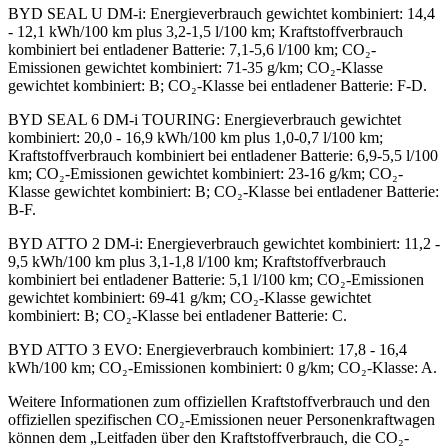
BYD SEAL U DM-i
:
Energieverbrauch gewichtet kombiniert: 14,4
- 12,1 kWh/100 km plus 3,2-1,5 l/100 km; Kraftstoffverbrauch
kombiniert bei entladener Batterie: 7,1-5,6 l/100 km; CO₂-
Emissionen gewichtet kombiniert: 71-35 g/km; CO₂-Klasse
gewichtet kombiniert: B; CO₂-Klasse bei entladener Batterie: F-D.
BYD SEAL 6 DM-i TOURING
:
Energieverbrauch gewichtet
kombiniert: 20,0 - 16,9 kWh/100 km plus 1,0-0,7 l/100 km;
Kraftstoffverbrauch kombiniert bei entladener Batterie: 6,9-5,5 l/100
km; CO₂-Emissionen gewichtet kombiniert: 23-16 g/km; CO₂-
Klasse gewichtet kombiniert: B; CO₂-Klasse bei entladener Batterie:
B-F.
BYD ATTO 2 DM-i
:
Energieverbrauch gewichtet kombiniert: 11,2 -
9,5 kWh/100 km plus 3,1-1,8 l/100 km; Kraftstoffverbrauch
kombiniert bei entladener Batterie: 5,1 l/100 km; CO₂-Emissionen
gewichtet kombiniert: 69-41 g/km; CO₂-Klasse gewichtet
kombiniert: B; CO₂-Klasse bei entladener Batterie: C.
BYD ATTO 3 EVO
:
Energieverbrauch kombiniert: 17,8 - 16,4
kWh/100 km; CO₂-Emissionen kombiniert: 0 g/km; CO₂-Klasse: A.
Weitere Informationen zum offiziellen Kraftstoffverbrauch und den
offiziellen spezifischen CO₂-Emissionen neuer Personenkraftwagen
können dem „Leitfaden über den Kraftstoffverbrauch, die CO₂-