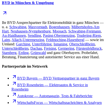
BYD in München & Umgebung
Ihr BYD Ansprechpartner für Elektromobilität in ganz München —
u. a.
Schwabing
,
Maxvorstadt
,
Bogenhausen
,
Milbertshofen-Am
Hart
,
Neuhausen-Nymphenburg
,
Moosach
,
Schwabing-Freimann
,
Au-Haidhausen
,
Sendling
,
Pasing-Obermenzing
,
Trudering-Riem
,
Laim
,
Allach-Untermenzing
,
Feldmoching-Hasenbergl
— sowie im
Umland:
Garching
,
Unterföhring
,
Ismaning
,
Oberschleißheim
,
Unterschleißheim
,
Dachau
,
Freising
,
Germering
,
Fürstenfeldbruck
,
Starnberg
,
Erding
,
Grünwald
und ganz Oberbayern. Probefahrt,
Beratung, Finanzierung und autorisierter Service aus einer Hand.
Partnerportale im Netzwerk
BYD Bayern
—
BYD Vertragspartner in ganz Bayern
BYD Rosenheim
—
Elektroautos & Service in
Rosenheim
Autokrone
—
Automagazin, Tests & Fahrberichte
WirtschaftsFocus
—
Wirtschaftsnachrichten & Analysen